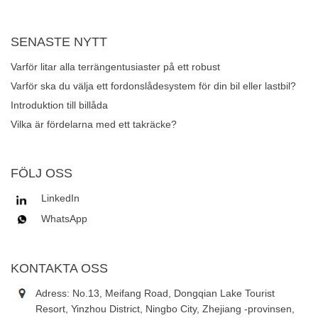
SENASTE NYTT
Varför litar alla terrängentusiaster på ett robust
fordonslådorsystem för växelhantering?
Varför ska du välja ett fordonslådesystem för din bil eller lastbil?
Introduktion till billåda
Vilka är fördelarna med ett takräcke?
FÖLJ OSS
LinkedIn
WhatsApp
KONTAKTA OSS
Adress: No.13, Meifang Road, Dongqian Lake Tourist
Resort, Yinzhou District, Ningbo City, Zhejiang -provinsen,