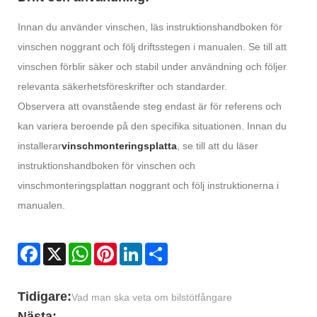
Innan du använder vinschen, läs instruktionshandboken för
vinschen noggrant och följ driftsstegen i manualen. Se till att
vinschen förblir säker och stabil under användning och följer
relevanta säkerhetsföreskrifter och standarder.
Observera att ovanstående steg endast är för referens och
kan variera beroende på den specifika situationen. Innan du
installerar
vinschmonteringsplatta
, se till att du läser
instruktionshandboken för vinschen och
vinschmonteringsplattan noggrant och följ instruktionerna i
manualen.
Facebook
X
WhatsApp
Pinterest
LinkedIn
Share
Tidigare:
Vad man ska veta om bilstötfångare
Nästa: